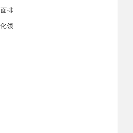
全面排
强化领