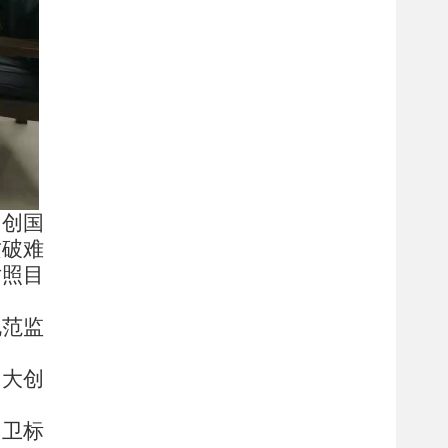
出创国
攻破难
对照目
规范监
加大创
创卫标