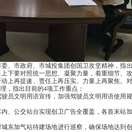
市委、市政府、市城投集团创国卫攻坚精神，指
司上下要对照统一思想、凝聚力量，着重细节、
行动上再提速、责任上再压实、力量上再聚焦。
梳理，指出目前的
4项工作重点：
驾驶员文明用语宣传，加强驾驶员文明用语使用
车内、公交站台实现创卫广告全覆盖，各首末站
对城东加气站待建场地进行巡察，确保场地达到